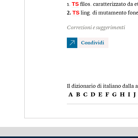
TS
1.
filos. caratterizzato da
2.
TS
ling. di mutamento fonet
Correzioni e suggerimenti
Condividi
Il dizionario di italiano dalla a
A
B
C
D
E
F
G
H
I
J