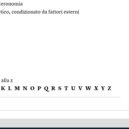
 eteronomia
ico, condizionato da fattori esterni
 alla z
K
L
M
N
O
P
Q
R
S
T
U
V
W
X
Y
Z