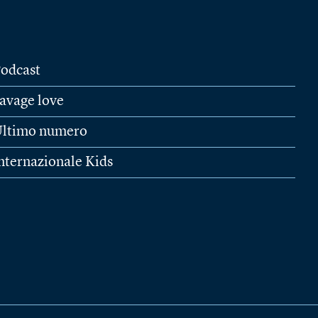
odcast
avage love
ltimo numero
nternazionale Kids