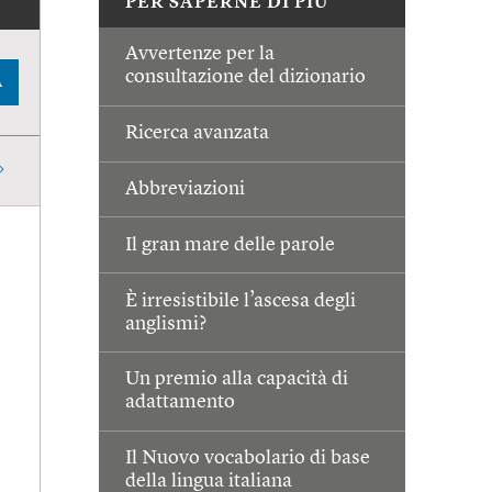
PER SAPERNE DI PIÙ
Avvertenze per la
consultazione del dizionario
A
Ricerca avanzata
Abbreviazioni
Il gran mare delle parole
È irresistibile l’ascesa degli
anglismi?
Un premio alla capacità di
adattamento
Il Nuovo vocabolario di base
della lingua italiana