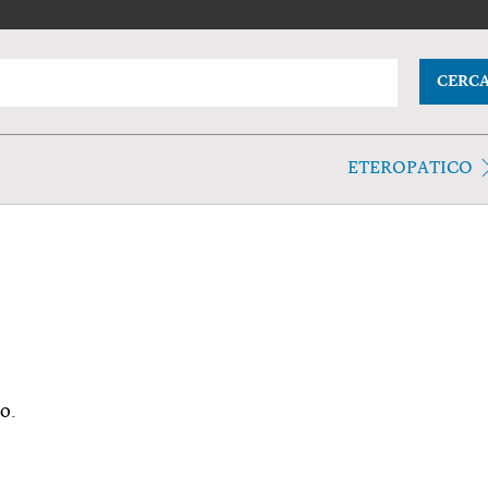
CERC
ETEROPATICO
o.