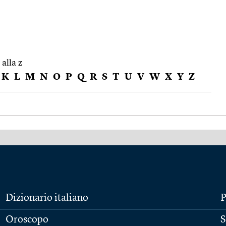
 alla z
K
L
M
N
O
P
Q
R
S
T
U
V
W
X
Y
Z
Dizionario italiano
P
Oroscopo
S