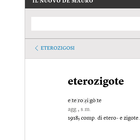
IL NUOVO DE MAURO
ETEROZIGOSI
eterozigote
e
|
te
|
ro
|
ẓi
|
gò
|
te
agg., s.m.
1918; comp. di etero- e zigote.