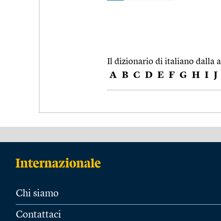
Il dizionario di italiano dalla a
A
B
C
D
E
F
G
H
I
J
Chi siamo
Contattaci