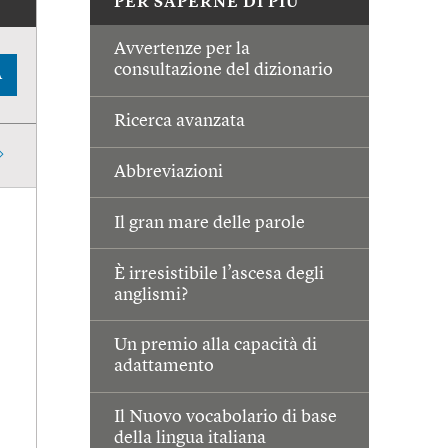
PER SAPERNE DI PIÙ
Avvertenze per la
consultazione del dizionario
A
Ricerca avanzata
Abbreviazioni
Il gran mare delle parole
È irresistibile l’ascesa degli
anglismi?
Un premio alla capacità di
adattamento
Il Nuovo vocabolario di base
della lingua italiana