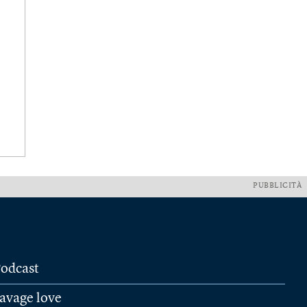
PUBBLICITÀ
odcast
avage love