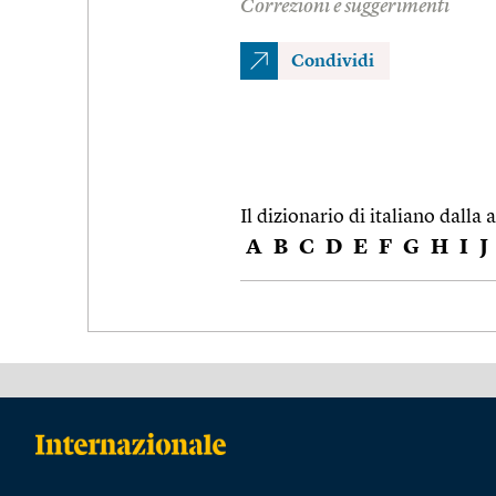
Correzioni e suggerimenti
Condividi
Il dizionario di italiano dalla a
A
B
C
D
E
F
G
H
I
J