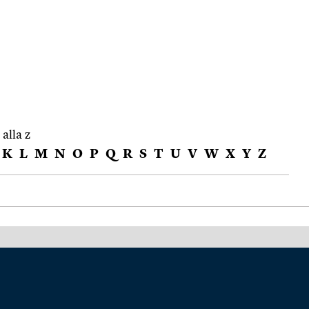
 alla z
K
L
M
N
O
P
Q
R
S
T
U
V
W
X
Y
Z