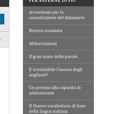
PER SAPERNE DI PIÙ
Avvertenze per la
consultazione del dizionario
A
Ricerca avanzata
Abbreviazioni
Il gran mare delle parole
È irresistibile l’ascesa degli
anglismi?
Un premio alla capacità di
adattamento
Il Nuovo vocabolario di base
della lingua italiana