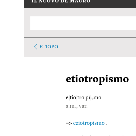
IL NUOVO DE MAURO
ETIOPO
etiotropismo
e
|
tio
|
tro
|
pì
|
ṣmo
s.m., var.
=>
eziotropismo
.