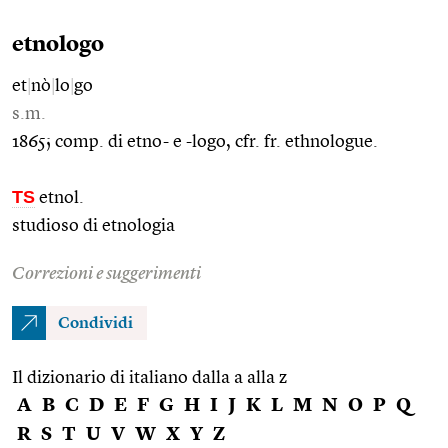
etnologo
et
|
nò
|
lo
|
go
s.m.
1865; comp. di etno- e -logo, cfr. fr. ethnologue.
TS
etnol.
studioso di etnologia
Correzioni e suggerimenti
Condividi
Il dizionario di italiano dalla a alla z
A
B
C
D
E
F
G
H
I
J
K
L
M
N
O
P
Q
R
S
T
U
V
W
X
Y
Z