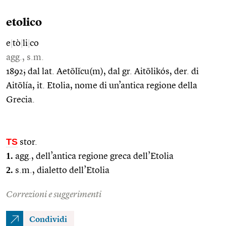
etolico
e
|
tò
|
li
|
co
agg., s.m.
1892; dal lat. Aetōlĭcu(m), dal gr. Aitōlikós, der. di
Aitōlía, it. Etolia, nome di un’antica regione della
Grecia.
TS
stor.
1.
agg., dell’antica regione greca dell’Etolia
2.
s.m., dialetto dell’Etolia
Correzioni e suggerimenti
Condividi