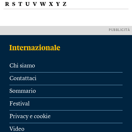
R
S
T
U
V
W
X
Y
Z
PUBBLICITÀ
Chi siamo
Contattaci
Sommario
Festival
Privacy e cookie
Video