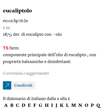
eucaliptolo
eu
|
ca
|
lip
|
tò
|
lo
s.m.
4
1875; der. di eucalipto con
-olo.
TS
farm.
componente principale dell’olio di eucalipto , con
proprietà balsamiche e disinfettanti
Correzioni e suggerimenti
Condividi
Il dizionario di italiano dalla a alla z
A
B
C
D
E
F
G
H
I
J
K
L
M
N
O
P
Q