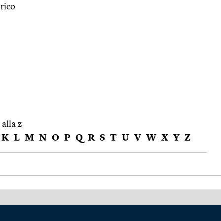
rico
 alla z
K
L
M
N
O
P
Q
R
S
T
U
V
W
X
Y
Z