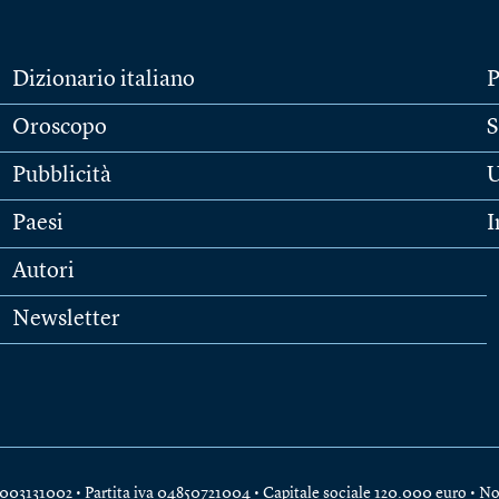
Dizionario italiano
P
Oroscopo
S
Pubblicità
U
Paesi
I
Autori
Newsletter
e 04003131002 • Partita iva 04850721004 • Capitale sociale 120.000 euro •
No