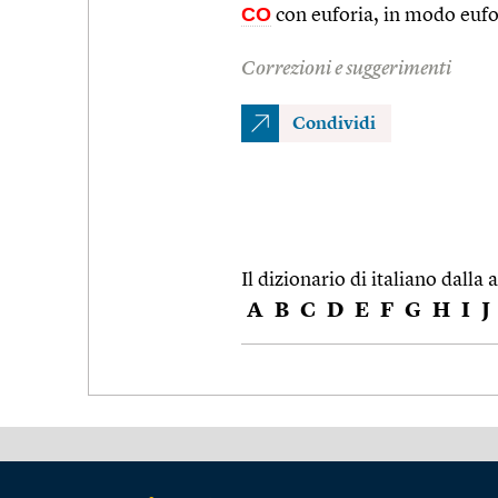
CO
con euforia, in modo eufo
Correzioni e suggerimenti
Condividi
Il dizionario di italiano dalla a
A
B
C
D
E
F
G
H
I
J