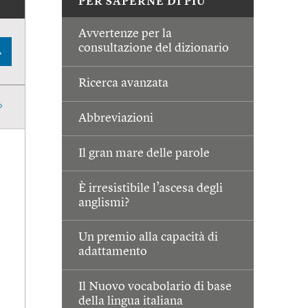
PER SAPERNE DI PIÙ
Avvertenze per la
consultazione del dizionario
A
Ricerca avanzata
Abbreviazioni
Il gran mare delle parole
È irresistibile l’ascesa degli
anglismi?
Un premio alla capacità di
adattamento
Il Nuovo vocabolario di base
della lingua italiana