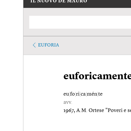
IL NUOVO DE MAURO
EUFORIA
euforicament
eu
|
fo
|
ri
|
ca
|
mén
|
te
avv.
1967, A.M. Ortese "Poveri e s