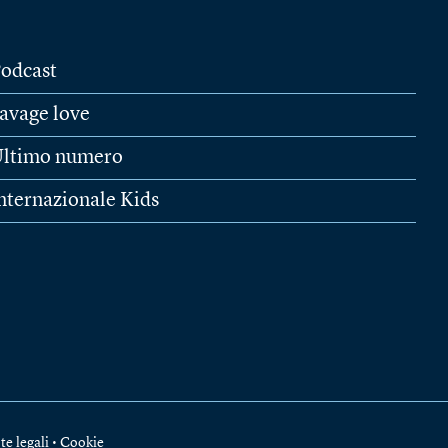
odcast
avage love
ltimo numero
nternazionale Kids
te legali
•
Cookie