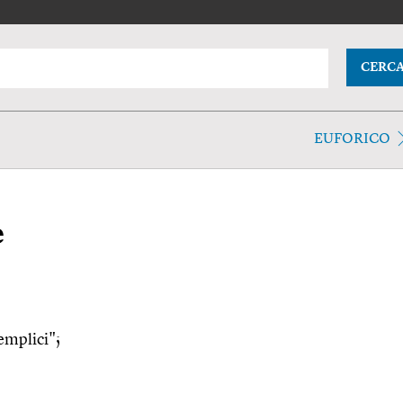
CERC
EUFORICO
e
emplici";