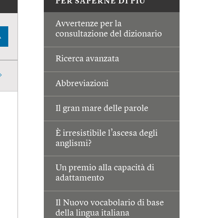
PER SAPERNE DI PIÙ
Avvertenze per la
consultazione del dizionario
A
Ricerca avanzata
Abbreviazioni
Il gran mare delle parole
È irresistibile l’ascesa degli
anglismi?
Un premio alla capacità di
adattamento
Il Nuovo vocabolario di base
della lingua italiana