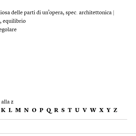
osa delle parti di un’opera, spec. architettonica
|
 equilibrio
egolare
 alla z
K
L
M
N
O
P
Q
R
S
T
U
V
W
X
Y
Z