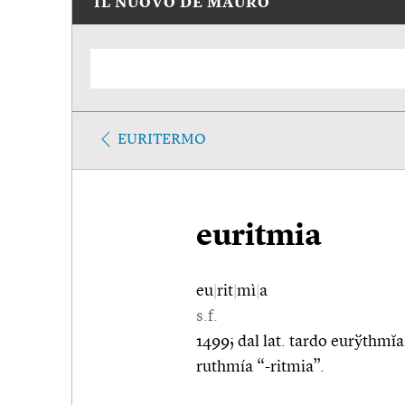
IL NUOVO DE MAURO
EURITERMO
euritmia
eu
|
rit
|
mì
|
a
s.f.
1499; dal lat. tardo eurўthmĭa
ruthmía “-ritmia”.