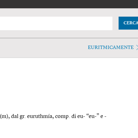
CERC
EURITMICAMENTE
(m), dal gr. euruthmía, comp. di eu- “eu-” e -