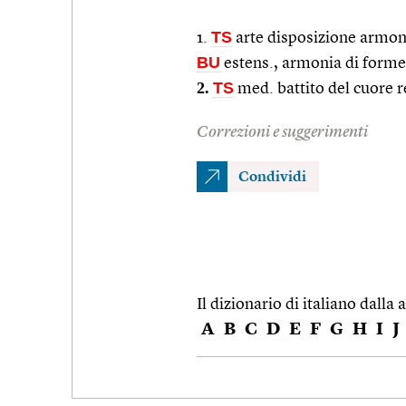
TS
1.
arte disposizione armoni
BU
estens., armonia di forme,
2.
TS
med. battito del cuore r
Correzioni e suggerimenti
Condividi
Il dizionario di italiano dalla a
A
B
C
D
E
F
G
H
I
J