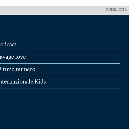
PUBBLICITÀ
odcast
avage love
ltimo numero
nternazionale Kids