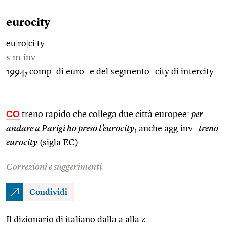
eurocity
eu
|
ro
|
ci
|
ty
s.m.inv.
1994; comp. di euro- e del segmento -city di intercity.
CO
treno rapido che collega due città europee:
per
andare a Parigi ho preso l’eurocity
; anche agg.inv.:
treno
eurocity
(sigla EC)
Correzioni e suggerimenti
Condividi
Il dizionario di italiano dalla a alla z