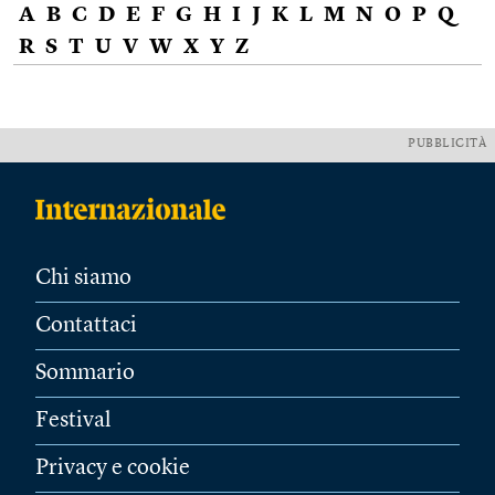
A
B
C
D
E
F
G
H
I
J
K
L
M
N
O
P
Q
R
S
T
U
V
W
X
Y
Z
PUBBLICITÀ
Chi siamo
Contattaci
Sommario
Festival
Privacy e cookie