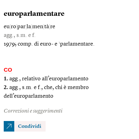
europarlamentare
eu
|
ro
|
par
|
la
|
men
|
tà
|
re
agg., s.m. e f.
1
1979; comp. di euro- e
parlamentare.
CO
1.
agg., relativo all’europarlamento
2.
agg., s.m. e f., che, chi è membro
dell’europarlamento
Correzioni e suggerimenti
Condividi