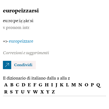
europeizzarsi
eu
|
ro
|
pe
|
iẓ
|
ẓàr
|
si
v.pronom.intr.
=>
europeizzare
Correzioni e suggerimenti
Condividi
Il dizionario di italiano dalla a alla z
A
B
C
D
E
F
G
H
I
J
K
L
M
N
O
P
Q
R
S
T
U
V
W
X
Y
Z