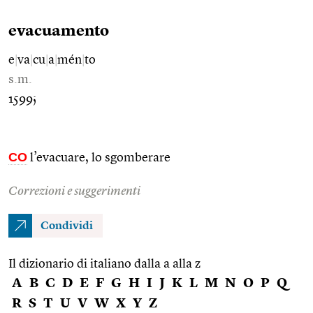
evacuamento
e
|
va
|
cu
|
a
|
mén
|
to
s.m.
1599;
CO
l’evacuare, lo sgomberare
Correzioni e suggerimenti
Condividi
Il dizionario di italiano dalla a alla z
A
B
C
D
E
F
G
H
I
J
K
L
M
N
O
P
Q
R
S
T
U
V
W
X
Y
Z