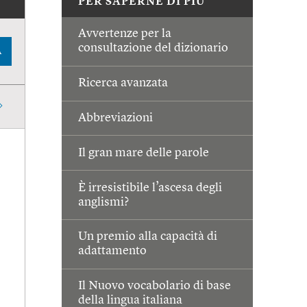
PER SAPERNE DI PIÙ
Avvertenze per la
consultazione del dizionario
A
Ricerca avanzata
Abbreviazioni
Il gran mare delle parole
È irresistibile l’ascesa degli
anglismi?
Un premio alla capacità di
adattamento
Il Nuovo vocabolario di base
della lingua italiana