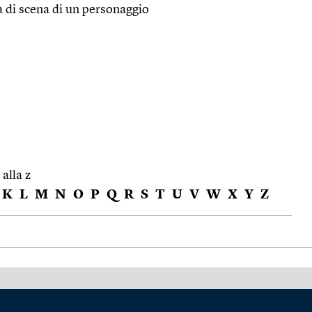
ta di scena di un personaggio
 alla z
K
L
M
N
O
P
Q
R
S
T
U
V
W
X
Y
Z