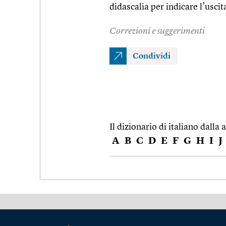
didascalia per indicare l’usci
Correzioni e suggerimenti
Condividi
Il dizionario di italiano dalla a
A
B
C
D
E
F
G
H
I
J