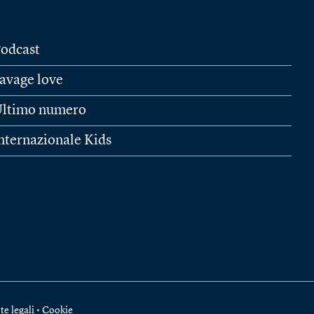
odcast
avage love
ltimo numero
nternazionale Kids
te legali
•
Cookie