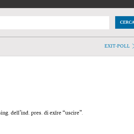
CERC
EXIT-POLL
sing. dell’ind. pres. di exĭre “uscire”.