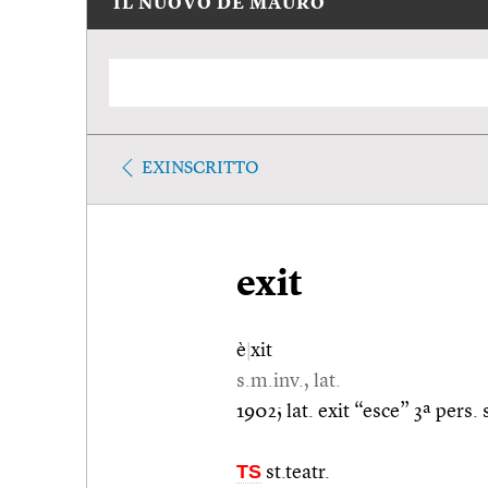
IL NUOVO DE MAURO
EXINSCRITTO
exit
è
|
xit
s.m.inv., lat.
1902; lat. exit “esce” 3ª pers. 
TS
st.teatr.