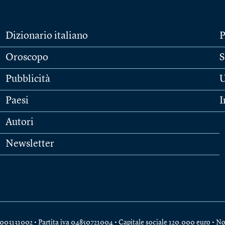
Dizionario italiano
P
Oroscopo
S
Pubblicità
U
Paesi
I
Autori
Newsletter
e 04003131002 • Partita iva 04850721004 • Capitale sociale 120.000 euro •
No