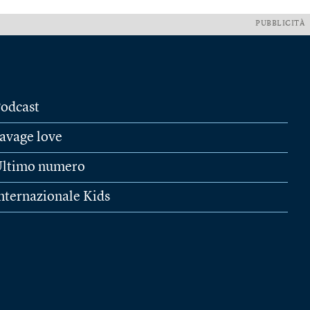
PUBBLICITÀ
odcast
avage love
ltimo numero
nternazionale Kids