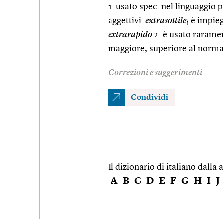
1. usato spec. nel linguaggio 
aggettivi:
extrasottile
; è impie
extrarapido
2. è usato rarament
maggiore, superiore al norma
Correzioni e suggerimenti
Condividi
Il dizionario di italiano dalla a
A
B
C
D
E
F
G
H
I
J