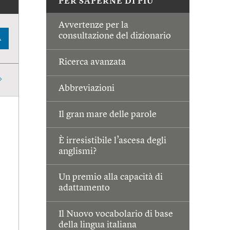
PER SAPERNE DI PIÙ
Avvertenze per la
consultazione del dizionario
A
Ricerca avanzata
Abbreviazioni
Il gran mare delle parole
È irresistibile l’ascesa degli
anglismi?
Un premio alla capacità di
adattamento
Il Nuovo vocabolario di base
della lingua italiana