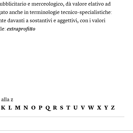
pubblicitario e merceologico, dà valore elativo ad
gato anche in terminologie tecnico-specialistiche:
e davanti a sostantivi e aggettivi, con i valori
le:
extraprofitto
 alla z
K
L
M
N
O
P
Q
R
S
T
U
V
W
X
Y
Z