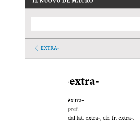
IL NUOVO DE MAURO
EXTRA-
extra-
2
èx
|
tra–
pref.
dal lat. extra-, cfr. fr. extra-.