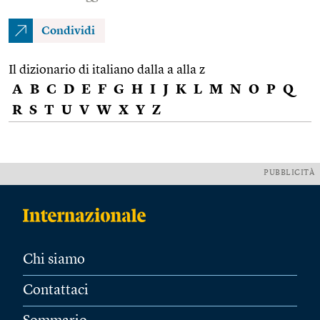
Condividi
Il dizionario di italiano dalla a alla z
A
B
C
D
E
F
G
H
I
J
K
L
M
N
O
P
Q
R
S
T
U
V
W
X
Y
Z
PUBBLICITÀ
Chi siamo
Contattaci