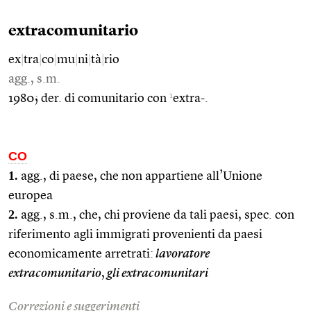
extracomunitario
ex
|
tra
|
co
|
mu
|
ni
|
tà
|
rio
agg., s.m.
1
1980; der. di comunitario con
extra-.
CO
1.
agg., di paese, che non appartiene all’Unione
europea
2.
agg., s.m., che, chi proviene da tali paesi, spec. con
riferimento agli immigrati provenienti da paesi
economicamente arretrati:
lavoratore
extracomunitario
,
gli extracomunitari
Correzioni e suggerimenti