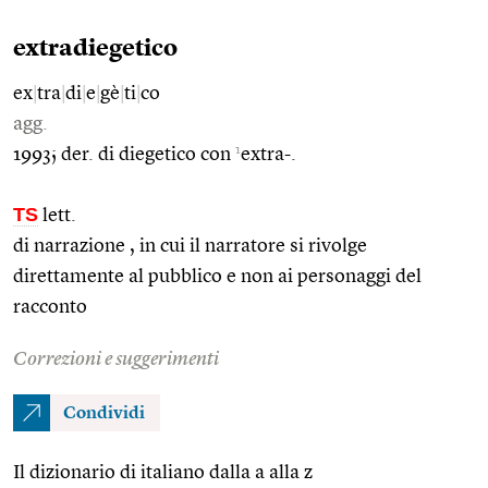
extradiegetico
ex
|
tra
|
di
|
e
|
gè
|
ti
|
co
agg.
1
1993; der. di diegetico con
extra-.
TS
lett.
di narrazione , in cui il narratore si rivolge
direttamente al pubblico e non ai personaggi del
racconto
Correzioni e suggerimenti
Condividi
Il dizionario di italiano dalla a alla z