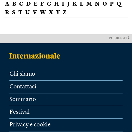
A
B
C
D
E
F
G
H
I
J
K
L
M
N
O
P
Q
R
S
T
U
V
W
X
Y
Z
PUBBLICITÀ
Chi siamo
Contattaci
Sommario
Festival
Privacy e cookie