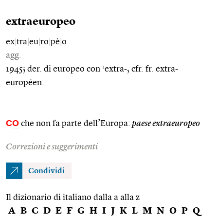
extraeuropeo
ex
|
tra
|
eu
|
ro
|
pè
|
o
agg.
1
1945; der. di europeo con
extra-, cfr. fr. extra-
européen.
CO
che non fa parte dell’Europa:
paese extraeuropeo
Correzioni e suggerimenti
Condividi
Il dizionario di italiano dalla a alla z
A
B
C
D
E
F
G
H
I
J
K
L
M
N
O
P
Q