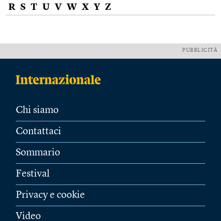
R
S
T
U
V
W
X
Y
Z
PUBBLICITÀ
Chi siamo
Contattaci
Sommario
Festival
Privacy e cookie
Video