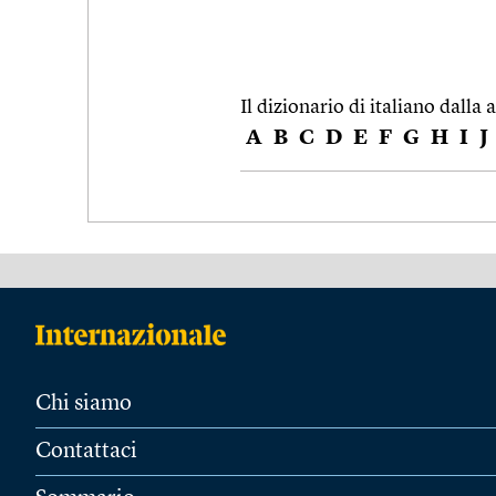
Il dizionario di italiano dalla a
A
B
C
D
E
F
G
H
I
J
Chi siamo
Contattaci