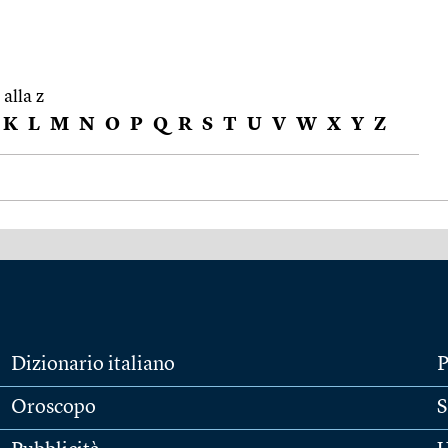
 alla z
K
L
M
N
O
P
Q
R
S
T
U
V
W
X
Y
Z
Dizionario italiano
P
Oroscopo
S