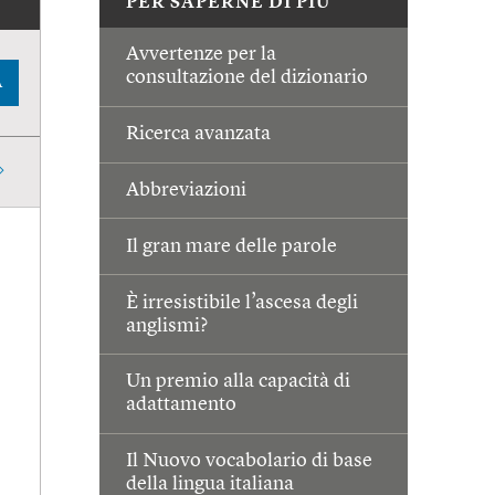
PER SAPERNE DI PIÙ
Avvertenze per la
consultazione del dizionario
A
Ricerca avanzata
Abbreviazioni
Il gran mare delle parole
È irresistibile l’ascesa degli
anglismi?
Un premio alla capacità di
adattamento
Il Nuovo vocabolario di base
della lingua italiana