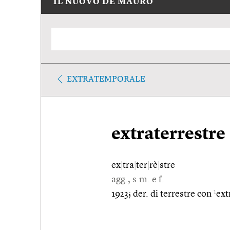
IL NUOVO DE MAURO
EXTRATEMPORALE
extraterrestre
ex
|
tra
|
ter
|
rè
|
stre
agg., s.m. e f.
1
1923; der. di terrestre con
ext