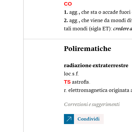
CO
1.
agg., che sta o accade fuori
2.
agg., che viene da mondi di
tali mondi (sigla ET):
credere a
Polirematiche
radiazione extraterrestre
loc.s.f.
TS
astrofis.
r. elettromagnetica originata 
Correzioni e suggerimenti
Condividi