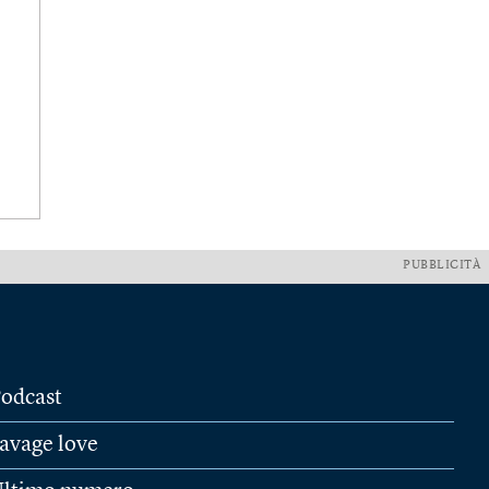
PUBBLICITÀ
odcast
avage love