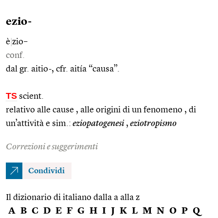
ezio-
è
|
zio–
conf.
dal gr. aitio-, cfr. aitía “causa”.
TS
scient.
relativo alle cause , alle origini di un fenomeno , di
un’attività e sim.:
eziopatogenesi
,
eziotropismo
Correzioni e suggerimenti
Condividi
Il dizionario di italiano dalla a alla z
A
B
C
D
E
F
G
H
I
J
K
L
M
N
O
P
Q