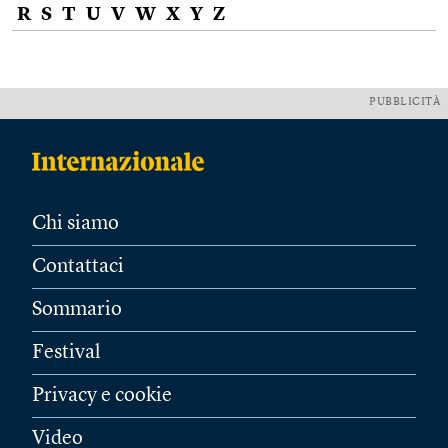
R
S
T
U
V
W
X
Y
Z
PUBBLICITÀ
Chi siamo
Contattaci
Sommario
Festival
Privacy e cookie
Video