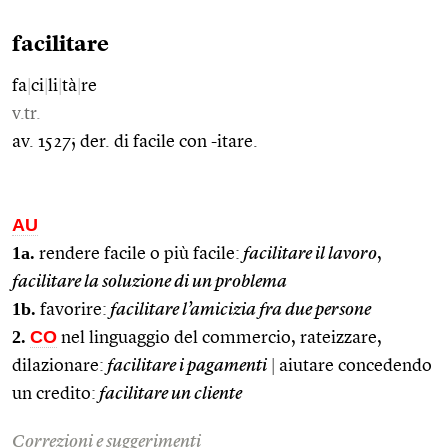
facilitare
fa
|
ci
|
li
|
tà
|
re
v.tr.
av. 1527; der. di facile con -itare.
AU
1a.
rendere facile o più facile:
facilitare il lavoro
,
facilitare la soluzione di un problema
1b.
favorire:
facilitare l’amicizia fra due persone
2.
CO
nel linguaggio del commercio, rateizzare,
dilazionare:
facilitare i pagamenti
|
aiutare concedendo
un credito:
facilitare un cliente
Correzioni e suggerimenti