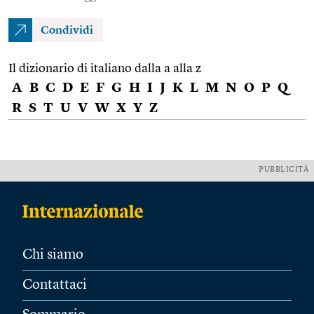
Condividi
Il dizionario di italiano dalla a alla z
A
B
C
D
E
F
G
H
I
J
K
L
M
N
O
P
Q
R
S
T
U
V
W
X
Y
Z
PUBBLICITÀ
Chi siamo
Contattaci