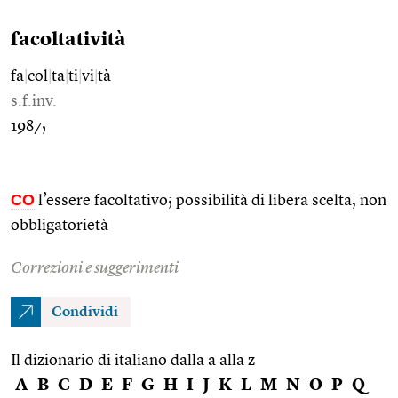
facoltatività
fa
|
col
|
ta
|
ti
|
vi
|
tà
s.f.inv.
1987;
CO
l’essere facoltativo; possibilità di libera scelta, non
obbligatorietà
Correzioni e suggerimenti
Condividi
Il dizionario di italiano dalla a alla z
A
B
C
D
E
F
G
H
I
J
K
L
M
N
O
P
Q