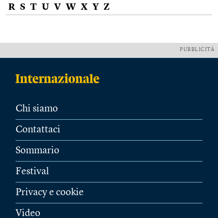
R
S
T
U
V
W
X
Y
Z
PUBBLICITÀ
Chi siamo
Contattaci
Sommario
Festival
Privacy e cookie
Video