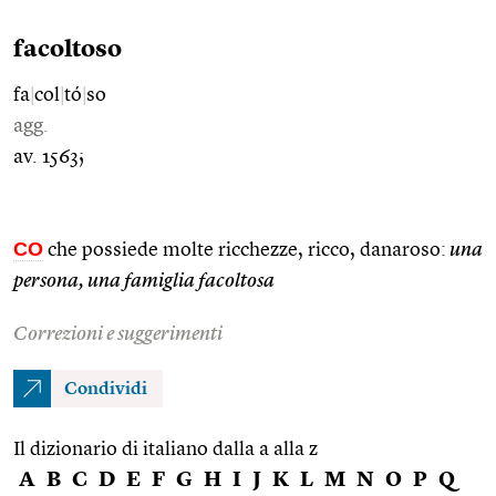
facoltoso
fa
|
col
|
tó
|
so
agg.
av. 1563;
CO
che possiede molte ricchezze, ricco, danaroso:
una
persona, una famiglia facoltosa
Correzioni e suggerimenti
Condividi
Il dizionario di italiano dalla a alla z
A
B
C
D
E
F
G
H
I
J
K
L
M
N
O
P
Q