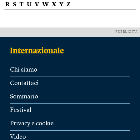
R
S
T
U
V
W
X
Y
Z
PUBBLICITÀ
Chi siamo
Contattaci
Sommario
Festival
Privacy e cookie
Video