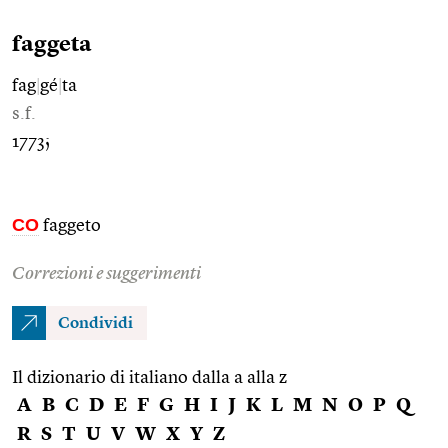
faggeta
fag
|
gé
|
ta
s.f.
1773;
CO
faggeto
Correzioni e suggerimenti
Condividi
Il dizionario di italiano dalla a alla z
A
B
C
D
E
F
G
H
I
J
K
L
M
N
O
P
Q
R
S
T
U
V
W
X
Y
Z