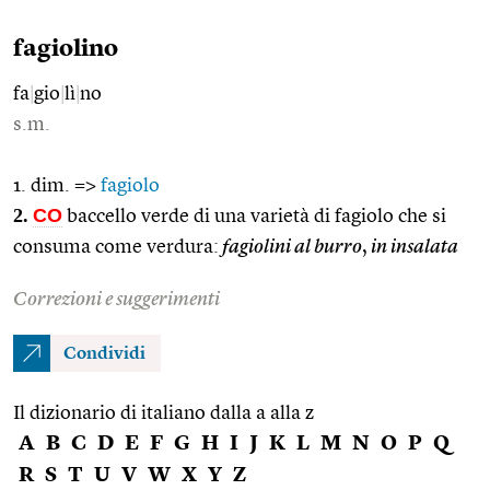
fagiolino
fa
|
gio
|
lì
|
no
s.m.
1. dim. =>
fagiolo
2.
CO
baccello verde di una varietà di fagiolo che si
consuma come verdura:
fagiolini al burro
,
in insalata
Correzioni e suggerimenti
Condividi
Il dizionario di italiano dalla a alla z
A
B
C
D
E
F
G
H
I
J
K
L
M
N
O
P
Q
R
S
T
U
V
W
X
Y
Z