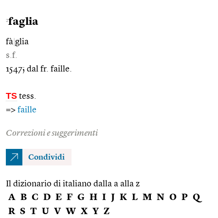
faglia
2
fà
|
glia
s.f.
1547; dal fr. faille.
TS
tess.
=>
faille
Correzioni e suggerimenti
Condividi
Il dizionario di italiano dalla a alla z
A
B
C
D
E
F
G
H
I
J
K
L
M
N
O
P
Q
R
S
T
U
V
W
X
Y
Z