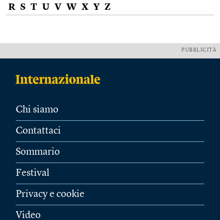
R
S
T
U
V
W
X
Y
Z
PUBBLICITÀ
Chi siamo
Contattaci
Sommario
Festival
Privacy e cookie
Video