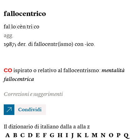
fallocentrico
fal
|
lo
|
cèn
|
tri
|
co
agg.
1987; der. di fallocentr(ismo) con -ico.
CO
ispirato o relativo al fallocentrismo:
mentalità
fallocentrica
Correzioni e suggerimenti
Condividi
Il dizionario di italiano dalla a alla z
A
B
C
D
E
F
G
H
I
J
K
L
M
N
O
P
Q