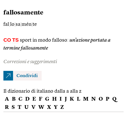
fallosamente
fal
|
lo
|
sa
|
mén
|
te
CO
TS
sport in modo falloso:
un’azione portata a
termine fallosamente
Correzioni e suggerimenti
Condividi
Il dizionario di italiano dalla a alla z
A
B
C
D
E
F
G
H
I
J
K
L
M
N
O
P
Q
R
S
T
U
V
W
X
Y
Z