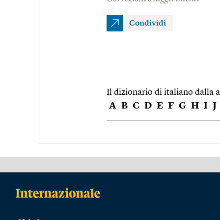
Condividi
Il dizionario di italiano dalla a
A
B
C
D
E
F
G
H
I
J