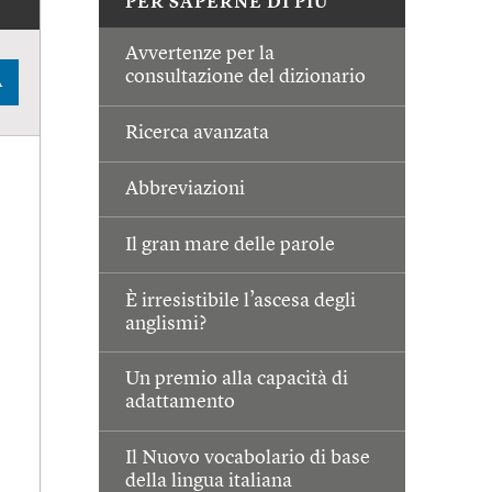
PER SAPERNE DI PIÙ
Avvertenze per la
consultazione del dizionario
A
Ricerca avanzata
Abbreviazioni
Il gran mare delle parole
È irresistibile l’ascesa degli
anglismi?
Un premio alla capacità di
adattamento
Il Nuovo vocabolario di base
della lingua italiana