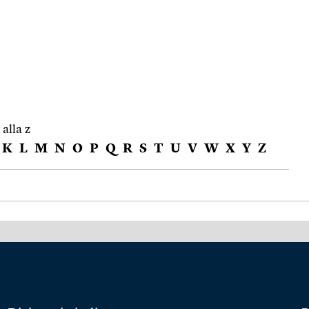
 alla z
K
L
M
N
O
P
Q
R
S
T
U
V
W
X
Y
Z