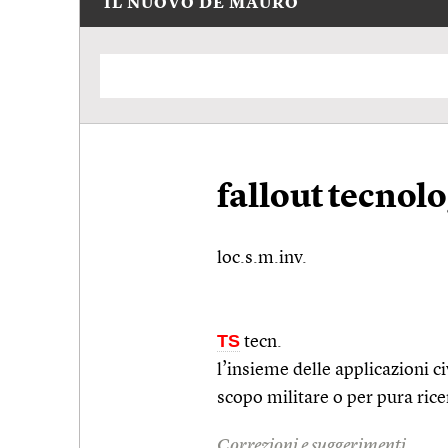
IL NUOVO DE MAURO
fallout tecnol
loc.s.m.inv.
TS
tecn.
l’insieme delle applicazioni ci
scopo militare o per pura rice
Correzioni e suggerimenti