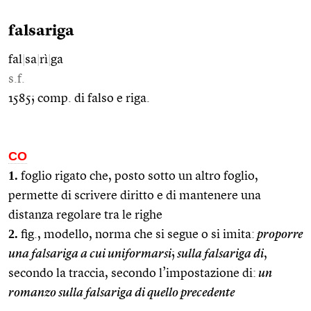
falsariga
fal
|
sa
|
rì
|
ga
s.f.
1585; comp. di falso e riga.
CO
1.
foglio rigato che, posto sotto un altro foglio,
permette di scrivere diritto e di mantenere una
distanza regolare tra le righe
2.
fig., modello, norma che si segue o si imita:
proporre
una falsariga a cui uniformarsi
;
sulla falsariga di
,
secondo la traccia, secondo l’impostazione di:
un
romanzo sulla falsariga di quello precedente