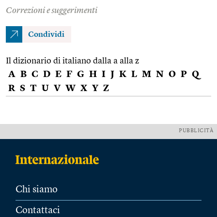
Correzioni e suggerimenti
Condividi
Il dizionario di italiano dalla a alla z
A
B
C
D
E
F
G
H
I
J
K
L
M
N
O
P
Q
R
S
T
U
V
W
X
Y
Z
PUBBLICITÀ
Chi siamo
Contattaci