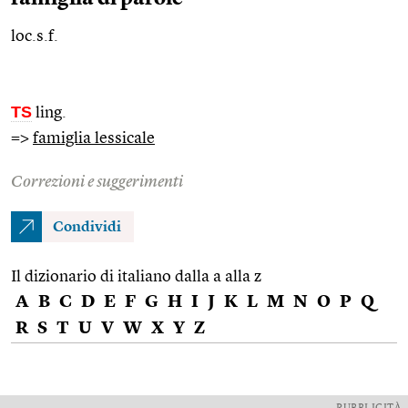
loc.s.f.
TS
ling.
=>
famiglia lessicale
Correzioni e suggerimenti
Condividi
Il dizionario di italiano dalla a alla z
A
B
C
D
E
F
G
H
I
J
K
L
M
N
O
P
Q
R
S
T
U
V
W
X
Y
Z