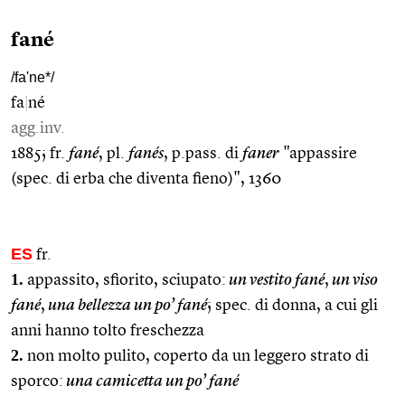
fané
/fa'ne*/
fa
|
né
agg.inv.
1885; fr.
fané
, pl.
fanés
, p.pass. di
faner
"appassire
(spec. di erba che diventa fieno)", 1360
ES
fr.
1.
appassito, sfiorito, sciupato:
un vestito fané
,
un viso
fané
,
una bellezza un po’ fané
; spec. di donna, a cui gli
anni hanno tolto freschezza
2.
non molto pulito, coperto da un leggero strato di
sporco:
una camicetta un po’ fané