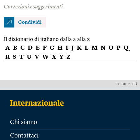
Correzioni e suggerimenti
Condividi
Il dizionario di italiano dalla a alla z
A
B
C
D
E
F
G
H
I
J
K
L
M
N
O
P
Q
R
S
T
U
V
W
X
Y
Z
PUBBLICITÀ
Chi siamo
Contattaci