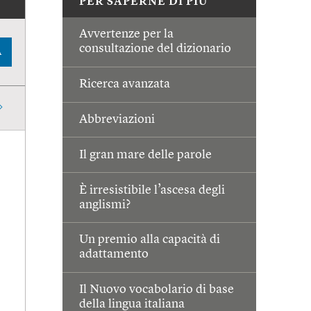
PER SAPERNE DI PIÙ
Avvertenze per la
consultazione del dizionario
A
Ricerca avanzata
Abbreviazioni
Il gran mare delle parole
È irresistibile l’ascesa degli
anglismi?
Un premio alla capacità di
adattamento
Il Nuovo vocabolario di base
della lingua italiana