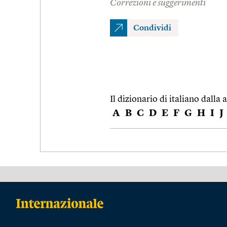
Correzioni e suggerimenti
Condividi
Il dizionario di italiano dalla a
A
B
C
D
E
F
G
H
I
J