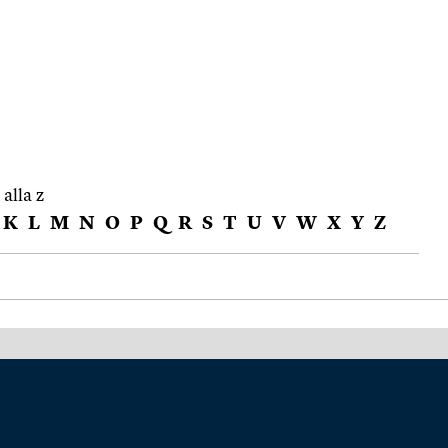
 alla z
K
L
M
N
O
P
Q
R
S
T
U
V
W
X
Y
Z