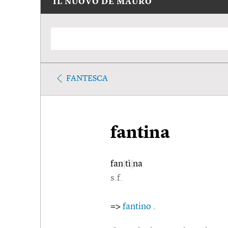
IL NUOVO DE MAURO
FANTESCA
fantina
fan
|
tì
|
na
s.f.
=>
fantino
.