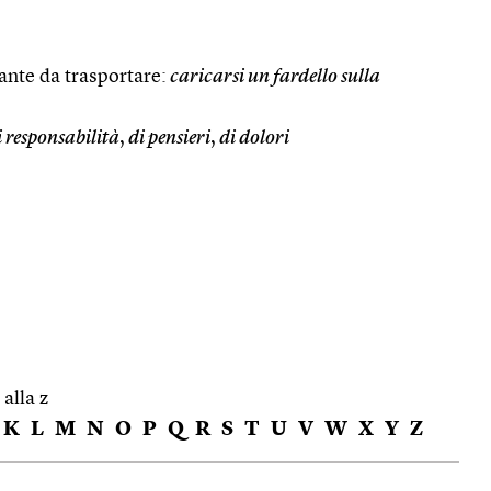
ante da trasportare:
caricarsi un fardello sulla
i responsabilità
,
di pensieri
,
di dolori
 alla z
K
L
M
N
O
P
Q
R
S
T
U
V
W
X
Y
Z