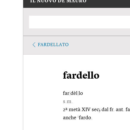
IL NUOVO DE MAURO
FARDELLATO
fardello
far
|
dèl
|
lo
s.m.
2ª metà XIV sec; dal fr. ant. f
1
anche
fardo.