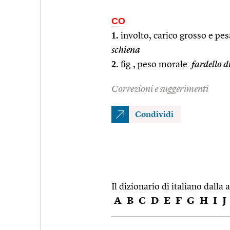
CO
1.
involto, carico grosso e pes
schiena
2.
fig., peso morale:
fardello d
Correzioni e suggerimenti
Condividi
Il dizionario di italiano dalla a
A
B
C
D
E
F
G
H
I
J