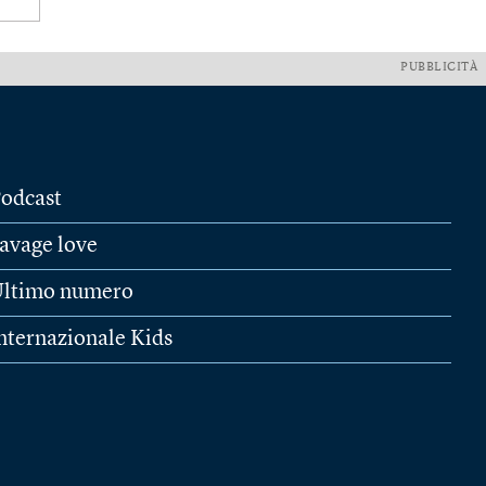
PUBBLICITÀ
odcast
avage love
ltimo numero
nternazionale Kids