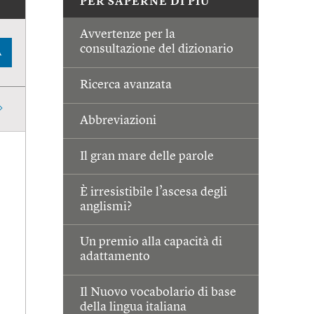
PER SAPERNE DI PIÙ
Avvertenze per la
consultazione del dizionario
A
Ricerca avanzata
Abbreviazioni
Il gran mare delle parole
È irresistibile l’ascesa degli
anglismi?
Un premio alla capacità di
adattamento
Il Nuovo vocabolario di base
della lingua italiana