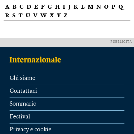
A
B
C
D
E
F
G
H
I
J
K
L
M
N
O
P
Q
R
S
T
U
V
W
X
Y
Z
PUBBLICITÀ
Chi siamo
Contattaci
Sommario
Festival
Privacy e cookie