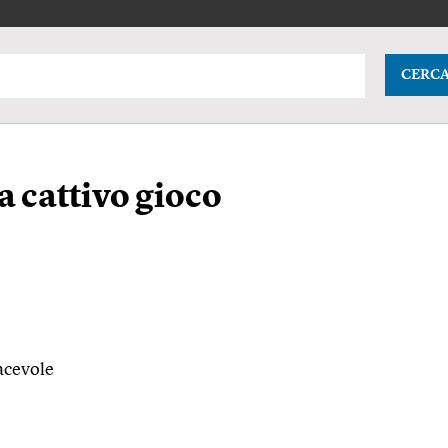
CERC
a cattivo gioco
iacevole