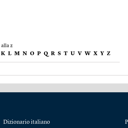
 alla z
K
L
M
N
O
P
Q
R
S
T
U
V
W
X
Y
Z
Dizionario italiano
P