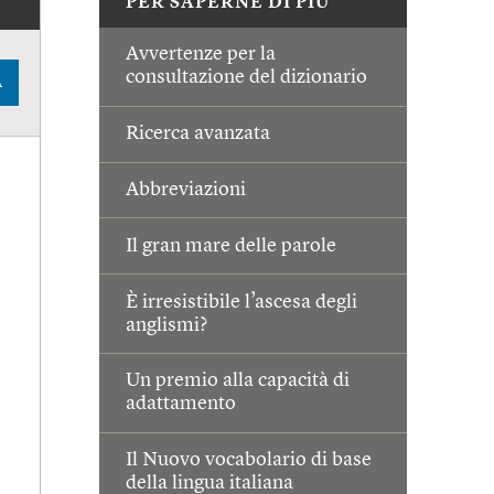
PER SAPERNE DI PIÙ
Avvertenze per la
consultazione del dizionario
A
Ricerca avanzata
Abbreviazioni
Il gran mare delle parole
È irresistibile l’ascesa degli
anglismi?
Un premio alla capacità di
adattamento
Il Nuovo vocabolario di base
della lingua italiana