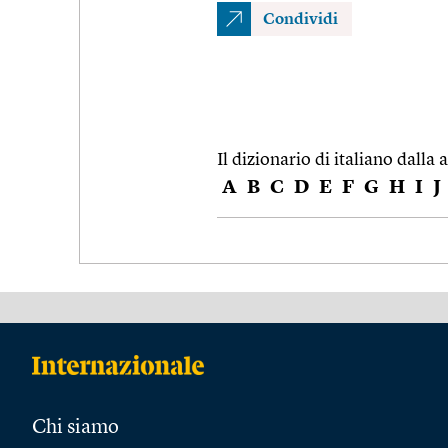
Condividi
Il dizionario di italiano dalla a
A
B
C
D
E
F
G
H
I
J
Chi siamo