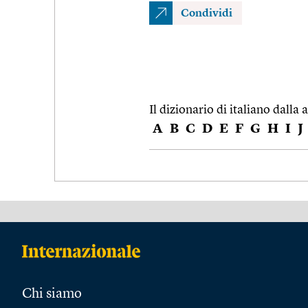
Condividi
Il dizionario di italiano dalla a
A
B
C
D
E
F
G
H
I
J
Chi siamo