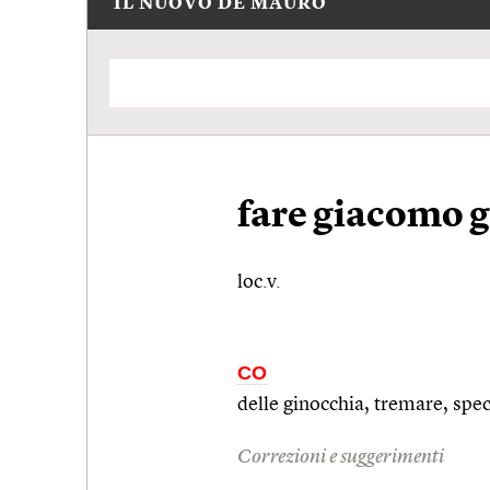
IL NUOVO DE MAURO
fare giacomo 
loc.v.
CO
delle ginocchia, tremare,
spec
Correzioni e suggerimenti