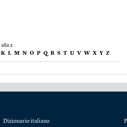
 alla z
K
L
M
N
O
P
Q
R
S
T
U
V
W
X
Y
Z
Dizionario italiano
P