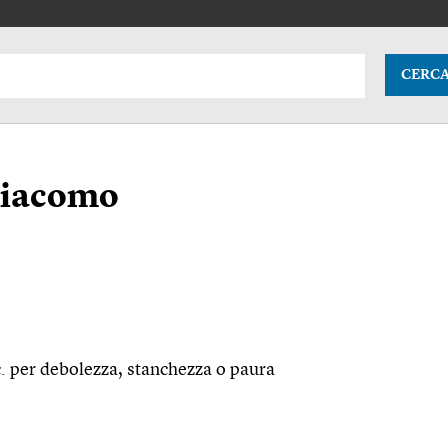
CERC
giacomo
.
per debolezza, stanchezza o paura