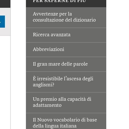
PER SAPERNE DI PIÙ
Avvertenze per la
consultazione del dizionario
A
Ricerca avanzata
Abbreviazioni
Il gran mare delle parole
È irresistibile l’ascesa degli
anglismi?
Un premio alla capacità di
adattamento
Il Nuovo vocabolario di base
della lingua italiana