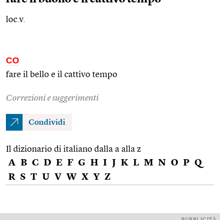
loc.v.
CO
fare il bello e il cattivo tempo
Correzioni e suggerimenti
Condividi
Il dizionario di italiano dalla a alla z
A
B
C
D
E
F
G
H
I
J
K
L
M
N
O
P
Q
R
S
T
U
V
W
X
Y
Z