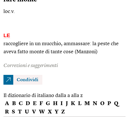
loc.v.
LE
raccogliere in un mucchio, ammassare: la peste che
aveva fatto monte di tante cose (Manzoni)
Correzioni e suggerimenti
Condividi
Il dizionario di italiano dalla a alla z
A
B
C
D
E
F
G
H
I
J
K
L
M
N
O
P
Q
R
S
T
U
V
W
X
Y
Z