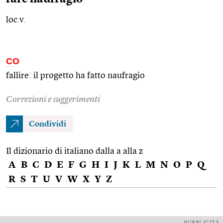
loc.v.
CO
fallire: il progetto ha fatto naufragio
Correzioni e suggerimenti
Condividi
Il dizionario di italiano dalla a alla z
A
B
C
D
E
F
G
H
I
J
K
L
M
N
O
P
Q
R
S
T
U
V
W
X
Y
Z