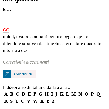
loc.v.
CO
unirsi, restare compatti per proteggere
qcs.
o
difendere se stessi da attacchi esterni: fare quadrato
intorno a
qcs.
Correzioni e suggerimenti
Condividi
Il dizionario di italiano dalla a alla z
A
B
C
D
E
F
G
H
I
J
K
L
M
N
O
P
Q
R
S
T
U
V
W
X
Y
Z