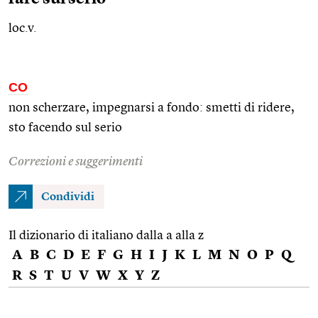
loc.v.
CO
non scherzare, impegnarsi a fondo: smetti di ridere,
sto facendo sul serio
Correzioni e suggerimenti
Condividi
Il dizionario di italiano dalla a alla z
A
B
C
D
E
F
G
H
I
J
K
L
M
N
O
P
Q
R
S
T
U
V
W
X
Y
Z