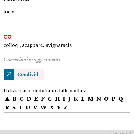
loc.v.
CO
colloq., scappare, svignarsela
Correzioni e suggerimenti
Condividi
Il dizionario di italiano dalla a alla z
A
B
C
D
E
F
G
H
I
J
K
L
M
N
O
P
Q
R
S
T
U
V
W
X
Y
Z