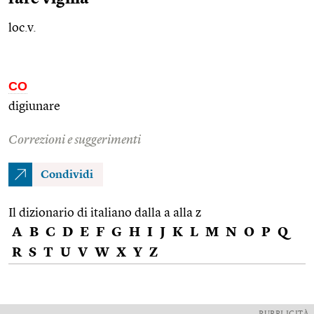
loc.v.
CO
digiunare
Correzioni e suggerimenti
Condividi
Il dizionario di italiano dalla a alla z
A
B
C
D
E
F
G
H
I
J
K
L
M
N
O
P
Q
R
S
T
U
V
W
X
Y
Z