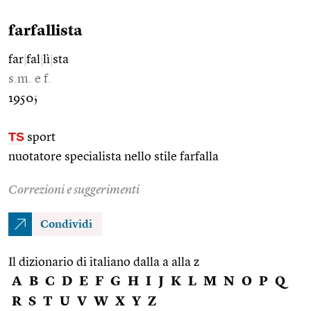
farfallista
far
|
fal
|
lì
|
sta
s.m. e f.
1950;
TS
sport
nuotatore specialista nello stile farfalla
Correzioni e suggerimenti
Condividi
Il dizionario di italiano dalla a alla z
A
B
C
D
E
F
G
H
I
J
K
L
M
N
O
P
Q
R
S
T
U
V
W
X
Y
Z