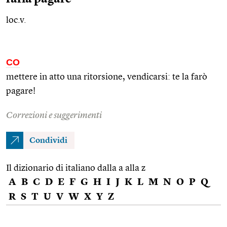
loc.v.
CO
mettere in atto una ritorsione, vendicarsi: te la farò
pagare!
Correzioni e suggerimenti
Condividi
Il dizionario di italiano dalla a alla z
A
B
C
D
E
F
G
H
I
J
K
L
M
N
O
P
Q
R
S
T
U
V
W
X
Y
Z