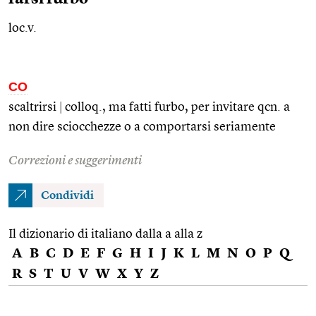
loc.v.
CO
scaltrirsi
|
colloq.
, ma fatti furbo, per invitare
qcn.
a
non dire sciocchezze o a comportarsi seriamente
Correzioni e suggerimenti
Condividi
Il dizionario di italiano dalla a alla z
A
B
C
D
E
F
G
H
I
J
K
L
M
N
O
P
Q
R
S
T
U
V
W
X
Y
Z