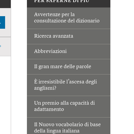
PER SAPERNE DI PIÙ
Avvertenze per la
consultazione del dizionario
A
Ricerca avanzata
Abbreviazioni
Il gran mare delle parole
È irresistibile l’ascesa degli
anglismi?
Un premio alla capacità di
adattamento
Il Nuovo vocabolario di base
della lingua italiana