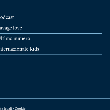
odcast
avage love
ltimo numero
nternazionale Kids
te legali
•
Cookie