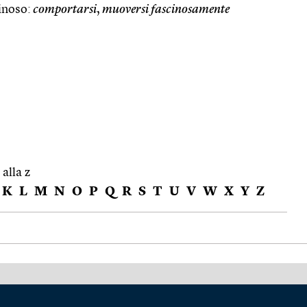
inoso:
comportarsi
,
muoversi fascinosamente
 alla z
K
L
M
N
O
P
Q
R
S
T
U
V
W
X
Y
Z