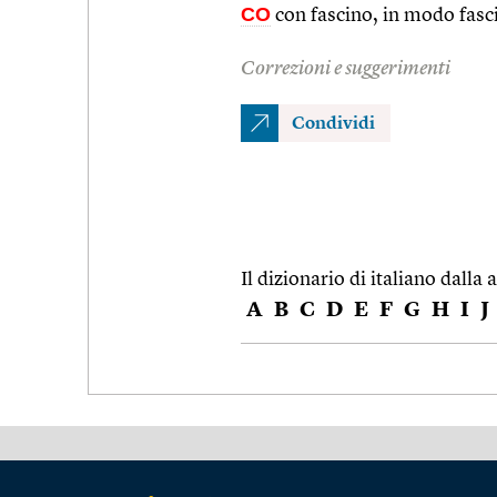
CO
con fascino, in modo fasc
Correzioni e suggerimenti
Condividi
Il dizionario di italiano dalla a
A
B
C
D
E
F
G
H
I
J