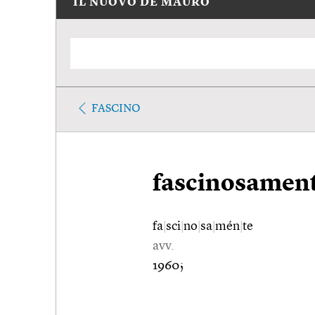
IL NUOVO DE MAURO
FASCINO
fascinosamen
fa
|
sci
|
no
|
sa
|
mén
|
te
avv.
1960;