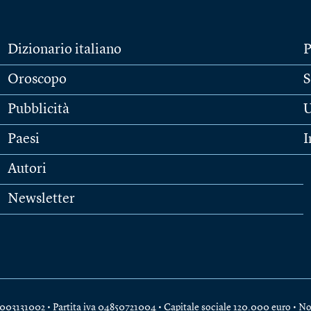
Dizionario italiano
P
Oroscopo
S
Pubblicità
U
Paesi
I
Autori
Newsletter
e 04003131002 • Partita iva 04850721004 • Capitale sociale 120.000 euro •
No