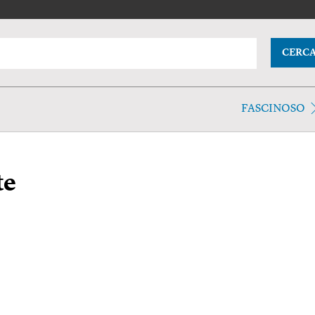
CERC
FASCINOSO
te