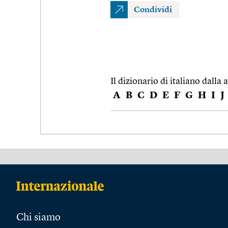
Condividi
Il dizionario di italiano dalla a
A
B
C
D
E
F
G
H
I
J
Chi siamo