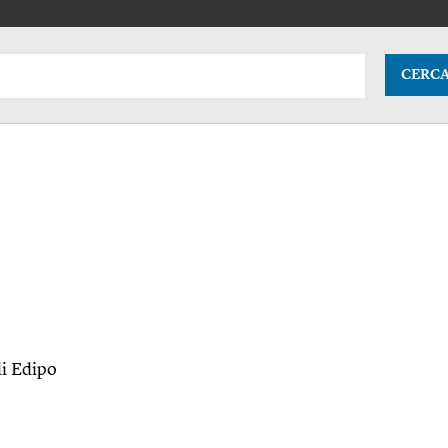
CERC
di Edipo