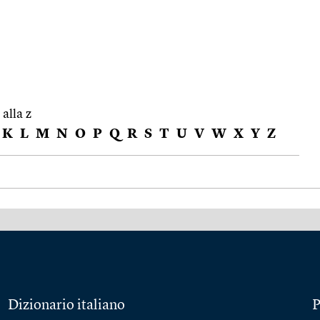
 alla z
K
L
M
N
O
P
Q
R
S
T
U
V
W
X
Y
Z
Dizionario italiano
P