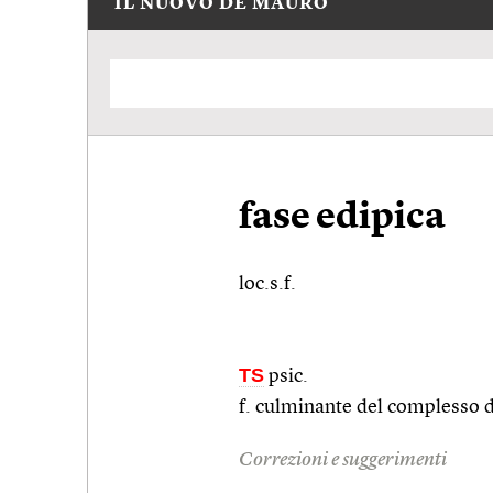
IL NUOVO DE MAURO
fase edipica
loc.s.f.
TS
psic.
f. culminante del complesso 
Correzioni e suggerimenti