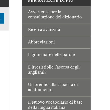
PER SAPERNE DI PIÙ
Avvertenze per la
consultazione del dizionario
A
Ricerca avanzata
Abbreviazioni
Il gran mare delle parole
È irresistibile l’ascesa degli
anglismi?
Un premio alla capacità di
adattamento
Il Nuovo vocabolario di base
della lingua italiana