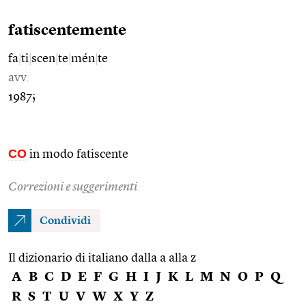
fatiscentemente
fa
|
ti
|
scen
|
te
|
mén
|
te
avv.
1987;
CO
in modo fatiscente
Correzioni e suggerimenti
Condividi
Il dizionario di italiano dalla a alla z
A
B
C
D
E
F
G
H
I
J
K
L
M
N
O
P
Q
R
S
T
U
V
W
X
Y
Z