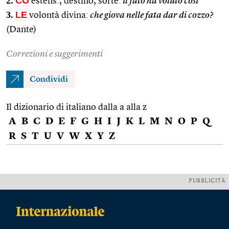
2.
CO
estens., destino, sorte:
il fato ha voluto così
3.
LE
volontà divina:
che giova nelle fata dar di cozzo?
(Dante)
Correzioni e suggerimenti
Condividi
Il dizionario di italiano dalla a alla z
A
B
C
D
E
F
G
H
I
J
K
L
M
N
O
P
Q
R
S
T
U
V
W
X
Y
Z
PUBBLICITÀ