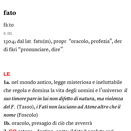
fato
fà
|
to
s.m.
1304; dal lat. fatu(m), propr. “oracolo, profezia”, der.
di fāri “pronunciare, dire”.
LE
1a.
nel mondo antico, legge misteriosa e ineluttabile
che regola e domina la vita degli uomini e l’universo:
il
suo timore pare in lui non difetto di natura, ma violenza
del F.
(Tasso),
i Fati non lasciano ad Atene altro che il
nome
(Foscolo)
1b.
oracolo, presagio di ciò che avverrà